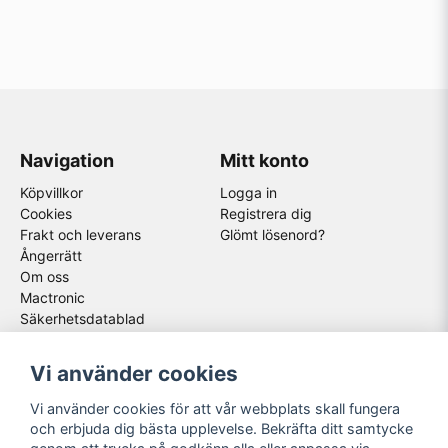
Navigation
Mitt konto
Köpvillkor
Logga in
Cookies
Registrera dig
Frakt och leverans
Glömt lösenord?
Ångerrätt
Om oss
Mactronic
Säkerhetsdatablad
Följ oss
Våra partners
Vi använder cookies
Facebook
Vi använder cookies för att vår webbplats skall fungera
Instagram
och erbjuda dig bästa upplevelse. Bekräfta ditt samtycke
Youtube