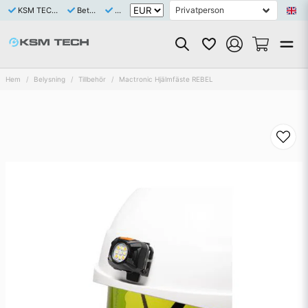
KSM TECH är ett Svenskt bolag med eget varulager av samtliga saluförda artiklar
Betala tryggt och enkelt med Klarna eller Swish
Snabb leverans 1-3 dagar
Hem
Belysning
Tillbehör
Mactronic Hjälmfäste REBEL