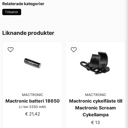
Fråga oss något om denna produkten...
Relaterade kategorier
Tillbehör
name
Namn
Liknande produkter
email
Mejladress
Ja, ni får publicera min fråga
MACTRONIC
MACTRONIC
Mactronic batteri 18650
Mactronic cykelfäste till
Li-Ion 3350 mAh
Mactronic Scream
€ 21,42
Cykellampa
€ 13