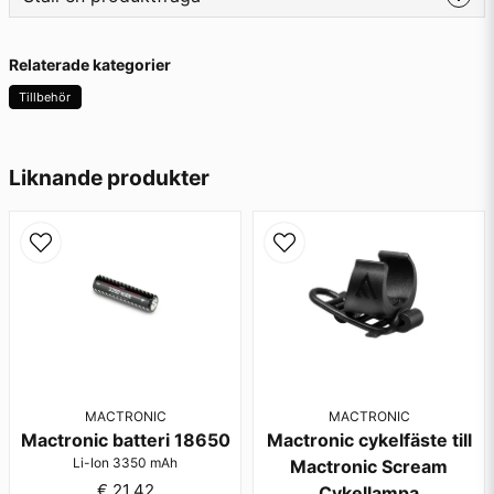
question
Fråga oss något om denna produkten...
Relaterade kategorier
Tillbehör
name
Namn
Liknande produkter
email
Mejladress
Ja, ni får publicera min fråga
MACTRONIC
MACTRONIC
Mactronic batteri 18650
Mactronic cykelfäste till
Li-Ion 3350 mAh
Mactronic Scream
€ 21,42
Cykellampa