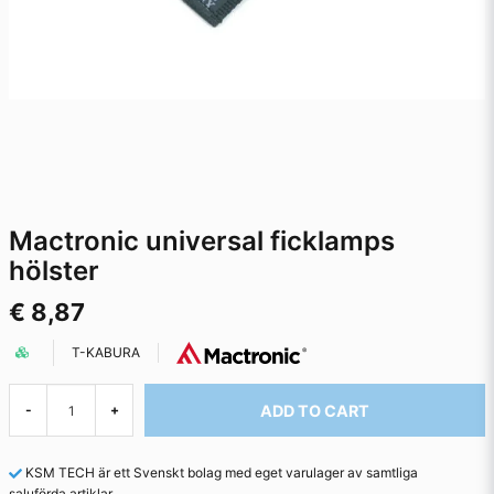
Mactronic universal ficklamps
hölster
€ 8,87
T-KABURA
ADD TO CART
-
+
KSM TECH är ett Svenskt bolag med eget varulager av samtliga
saluförda artiklar