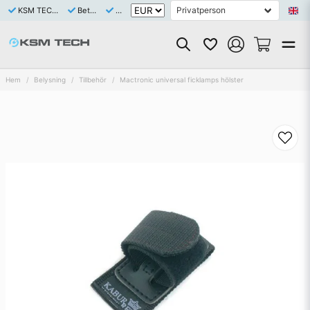
KSM TECH är ett Svenskt bolag med eget varulager av samtliga saluförda artiklar
Betala tryggt och enkelt med Klarna eller Swish
Snabb leverans 1-3 dagar
Hem
Belysning
Tillbehör
Mactronic universal ficklamps hölster