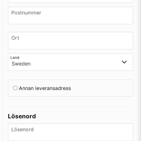
frontend.form.billing_address.postcode
Postnummer
frontend.form.billing_address.city
Ort
frontend.form.billing_address.country
Land
Annan leveransadress
Lösenord
Lösenord
Lösenord