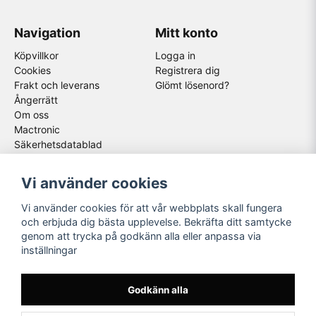
Navigation
Mitt konto
Köpvillkor
Logga in
Cookies
Registrera dig
Frakt och leverans
Glömt lösenord?
Ångerrätt
Om oss
Mactronic
Säkerhetsdatablad
Följ oss
Våra partners
Vi använder cookies
Facebook
Vi använder cookies för att vår webbplats skall fungera
Instagram
och erbjuda dig bästa upplevelse. Bekräfta ditt samtycke
Youtube
genom att trycka på godkänn alla eller anpassa via
inställningar
Godkänn alla