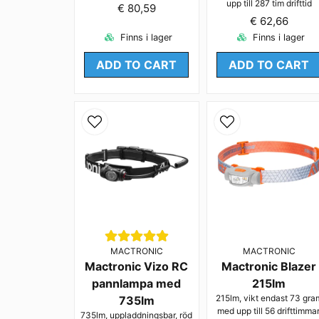
upp till 287 tim drifttid
€ 80,59
€ 62,66
Finns i lager
Finns i lager
ADD TO CART
ADD TO CART
MACTRONIC
MACTRONIC
Mactronic Vizo RC
Mactronic Blazer
pannlampa med
215lm
215lm, vikt endast 73 gra
735lm
med upp till 56 drifttimmar
735lm, uppladdningsbar, röd