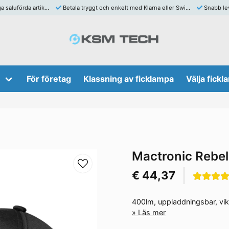
aluförda artiklar
Betala tryggt och enkelt med Klarna eller Swish
Snabb lev
För företag
Klassning av ficklampa
Välja fick
Mactronic Rebe
€ 44,37
400lm, uppladdningsbar, vikt
Läs mer