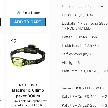
Driftstid: upp till 13 timmar
Finns i lager
Ljuseffekt [lm]: 400
ADD TO CART
Ljuskälla: 4 x Samsung 283
1 x RÖD SMD LED
Batteri 600mAh Li-ion
Laddningstid: 2,5h -3h
Strålavstånd [m]: 33
Vikt [g]: 46
Mått [mm]: 40,9 x 34,5 x 29
MACTRONIC
Varmvit SMDs LED 400 lm - 
Mactronic Ultimo
paket 300lm
Kallvit SMDs LED 400 lm - 2
m
300lm, uppladdningsbar, rött
Kallvit SMDs LED 230 lm - 3
,
ljus bakåt, upp till 30 tim