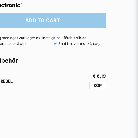
ADD TO CART
med eget varulager av samtliga saluförda artiklar
arna eller Swish
Snabb leverans 1-3 dagar
lbehör
€ 6,19
e REBEL
KÖP