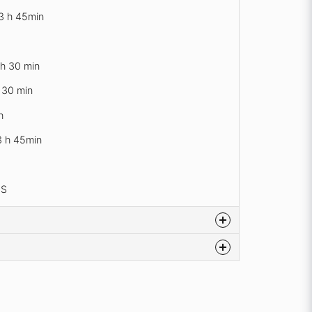
3 h 45min
 h 30 min
 30 min
h
3 h 45min
OS
na produkten...