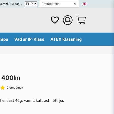
erans 1-3 dagar
lampa
Vad är IP-Klass
ATEX Klassning
l 400lm
2 omdömen
 endast 46g, varmt, kallt och rött ljus