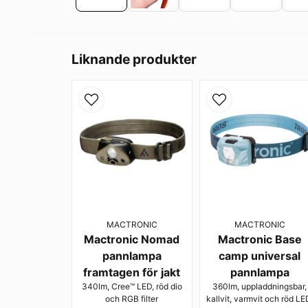
Liknande produkter
MACTRONIC
MACTRONIC
Mactronic Nomad
Mactronic Base
pannlampa
camp universal
framtagen för jakt
pannlampa
340lm, Cree™ LED, röd dio
360lm, uppladdningsbar,
och RGB filter
kallvit, varmvit och röd LE