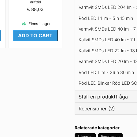
drifttid
Varmvit SMDs LED 204 lm - 
€ 88,03
Röd LED 14 lm - 5 h 15 min
Finns i lager
Varmvit SMDs LED 40 lm - 7
ADD TO CART
Kallvit SMDs LED 40 lm - 7 h
Kallvit SMDs LED 22 lm - 13 
Varmvit SMDs LED 20 lm - 1
Röd LED 1 lm - 36 h 30 min
Röd LED Blinkar Röd LED S
Ställ en produktfråga
Recensioner (2)
question
Fråga oss något om den
Tommy
Relaterade kategorier
2 years ago
Belysning
Pannlampor