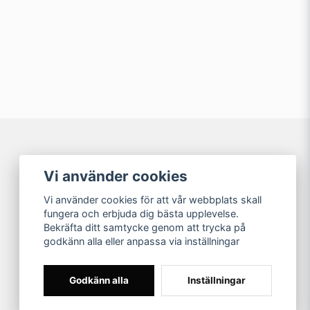
 Lätt och lyser bra.
email
Mejladress
med många belysningsalternativ, min
min fråga
Våra partners
Vi använder cookies
Vi använder cookies för att vår webbplats skall
Skicka fråga
fungera och erbjuda dig bästa upplevelse.
Bekräfta ditt samtycke genom att trycka på
godkänn alla eller anpassa via inställningar
Godkänn alla
Inställningar