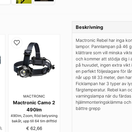
Beskrivning
Mactronic Rebel har inga ko
lampor. Pannlampan på 46 g är
klättrare som vill minska vikt
och kommer att stödja dig i a
på huvudet, ingen extra vikt 
en perfekt följeslagare för 
når upp till 33 meter, den har 
Ficklampan har 3 typer av lys
färgtemperatur. Rebel kan o
varningslampa när du färda
MACTRONIC
Mactronic Camo 2
hjälmmonteringsklämma och hu
bättre grepp
490lm
490lm, Zoom, Röd belysning
bakåt, upp till 64 tim drifttid
€ 62,66
D,