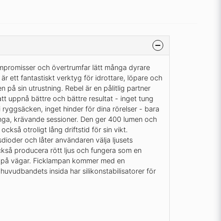
mpromisser och övertrumfar lätt många dyrare
 ett fantastiskt verktyg för idrottare, löpare och
en på sin utrustning. Rebel är en pålitlig partner
tt uppnå bättre och bättre resultat - inget tung
i ryggsäcken, inget hinder för dina rörelser - bara
långa, krävande sessioner. Den ger 400 lumen och
också otroligt lång driftstid för sin vikt.
dioder och låter användaren välja ljusets
ckså producera rött ljus och fungera som en
s på vägar. Ficklampan kommer med en
vudbandets insida har silikonstabilisatorer för