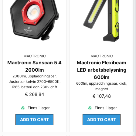
Ja, ni får publicera min fråga
MACTRONIC
MACTRONIC
Mactronic Sunscan 5 4
Mactronic Flexibeam
2000lm
LED arbetsbelysning
2000lm, uppladdningsbar,
600lm
Skicka fråga
Justerbar kelvin 2700-6500K,
600lm, uppladdningsbar, krok,
IP65, batteri och 230v drift
magnet
€ 268,84
€ 107,48
Finns i lager
Finns i lager
ADD TO CART
ADD TO CART