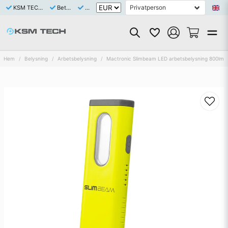
KSM TECH är ett Svenskt bolag med eget varulager av samtliga saluförda artiklar
Betala tryggt och enkelt med Klarna eller Swish
Snabb leverans 1-3 dagar
Hem
Belysning
Arbetsbelysning
Mactronic Slimbeam LED arbetsbelysning 800lm