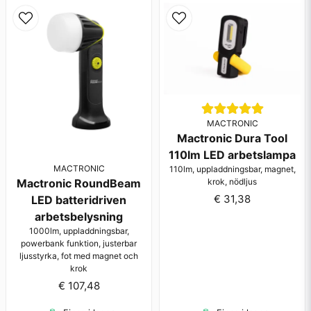
MACTRONIC
Mactronic Dura Tool
110lm LED arbetslampa
MACTRONIC
110lm, uppladdningsbar, magnet,
krok, nödljus
Mactronic RoundBeam
€ 31,38
LED batteridriven
arbetsbelysning
1000lm, uppladdningsbar,
powerbank funktion, justerbar
ljusstyrka, fot med magnet och
krok
€ 107,48