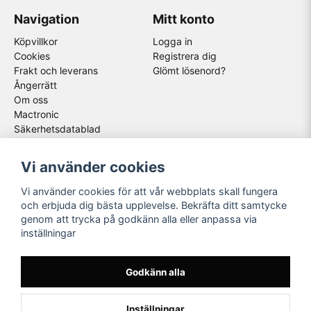
Navigation
Mitt konto
Köpvillkor
Logga in
Cookies
Registrera dig
Frakt och leverans
Glömt lösenord?
Ångerrätt
Om oss
Mactronic
Säkerhetsdatablad
Följ oss
Våra partners
Vi använder cookies
Facebook
Vi använder cookies för att vår webbplats skall fungera
Instagram
och erbjuda dig bästa upplevelse. Bekräfta ditt samtycke
Youtube
genom att trycka på godkänn alla eller anpassa via
inställningar
Godkänn alla
Inställningar