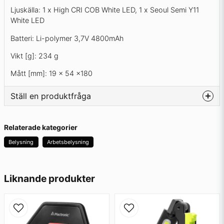
Ljuskälla: 1 x High CRI COB White LED, 1 x Seoul Semi Y11
White LED
Batteri: Li-polymer 3,7V 4800mAh
Vikt [g]: 234 g
Mått [mm]: 19 x 54 x180
Ställ en produktfråga
question
Fråga oss något om denna produkten...
Relaterade kategorier
Belysning
Arbetsbelysning
name
Namn
Liknande produkter
email
Mejladress