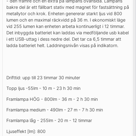
- den främre och en extra på lampans ovansida. Lampans
bakre del är ett fällbart stativ med magnet för fastsättning på
metallytor och krok. Enheten genererar starkt ljus vid 800
lumen och en maximal räckvidd på 36 m. I ekonomiskt läge
vid 255 lumen kan enheten arbeta kontinuerligt i 12 timmar.
Det inbyggda batteriet kan laddas via medföljande usb kabel
i ett USB-uttag i dess nedre del. Det tar ca 6,5 timmar att
ladda batteriet helt. Laddningsnivån visas på indikatorn.
Drifttid: upp till 23 timmar 30 minuter
Topp ljus -55lm - 10 m - 23 h 30 min
Framlampa HÖG - 800lm - 36 m - 2 h 30 min
Framlampa medium - 490lm - 27 m - 7 h 30 min
Framlampa låg - 255lm - 20 m - 12 timmar
Ljuseffekt [lm]: 800