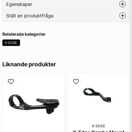
Egenskaper
Vikt
20g
Ställ en produktfråga
Mått
30x30x30mm
question
Fråga oss något om denna produkten...
Relaterade kategorier
K-EDGE
name
Namn
Liknande produkter
email
Mejladress
Ja, ni får publicera min fråga
K-EDGE