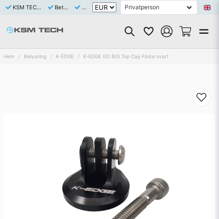
KSM TECH är ett Svenskt bolag med eget varulager av samtliga saluförda artiklar
Betala tryggt och enkelt med Klarna eller Swish
Snabb leverans 1-3 dagar
Hem
Belysning
K-EDGE
K-EDGE GO BIG Top Cap Fäste svart