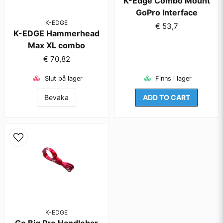
K-Edge Combo Mount
GoPro Interface
K-EDGE
€ 53,7
K-EDGE Hammerhead
Max XL combo
€ 70,82
Skicka fråga
Slut på lager
Finns i lager
Bevaka
ADD TO CART
K-EDGE