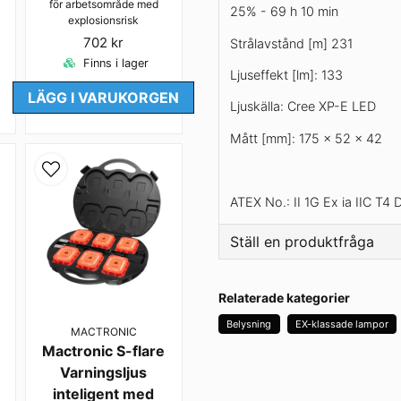
för arbetsområde med
25% - 69 h 10 min
explosionsrisk
702 kr
Strålavstånd [m] 231
Finns i lager
Ljuseffekt [lm]: 133
LÄGG I VARUKORGEN
Ljuskälla: Cree XP-E LED
Mått [mm]: 175 × 52 × 42
ATEX No.: II 1G Ex ia IIC 
Ställ en produktfråga
question
Fråga oss något om den
Relaterade kategorier
Belysning
EX-klassade lampor
MACTRONIC
Mactronic S-flare
Varningsljus
name
Namn
inteligent med