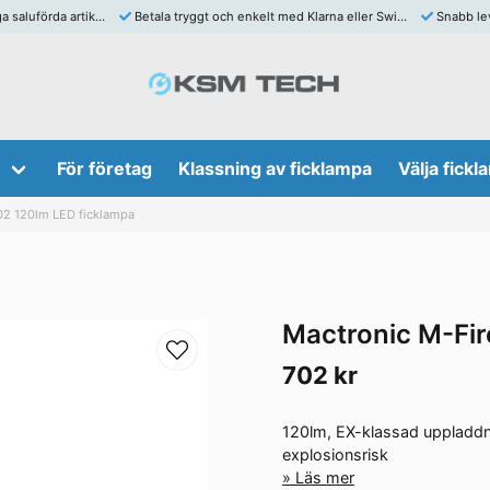
aluförda artiklar
Betala tryggt och enkelt med Klarna eller Swish
Snabb lev
För företag
Klassning av ficklampa
Välja fick
02 120lm LED ficklampa
Mactronic M-Fir
702 kr
120lm, EX-klassad uppladdn
explosionsrisk
Läs mer