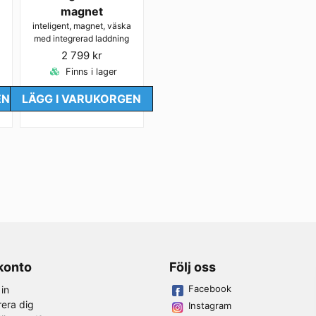
magnet
inteligent, magnet, väska
med integrerad laddning
Ja, ni får publicera 
2 799 kr
Finns i lager
EN
LÄGG I VARUKORGEN
 konto
Följ oss
Facebook
in
rera dig
Instagram