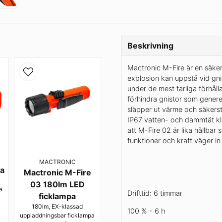
Beskrivning
Mactronic M-Fire är en säker
explosion kan uppstå vid gni
under de mest farliga förhål
förhindra gnistor som genere
släpper ut värme och säkerstä
IP67 vatten- och dammtät kla
att M-Fire 02 är lika hållbar
funktioner och kraft väger i
MACTRONIC
pa
Mactronic M-Fire
03 180lm LED
a
Drifttid: 6 timmar
ficklampa
180lm, EX-klassad
100 % - 6 h
uppladdningsbar ficklampa