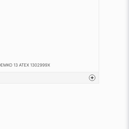
T4 DEMKO 13 ATEX 1302999X
na produkten...
email
Mejladress