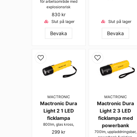
för arbetsområde med
explosionsrisk
830 kr
Slut på lager
Slut på lager
Bevaka
Bevaka
MACTRONIC
MACTRONIC
Mactronic Dura
Mactronic Dura
Light 2 1 LED
Light 2 3 LED
ficklampa
ficklampa med
800lm, glas kross,
powerbank
299 kr
700lm, uppladdningsbar,