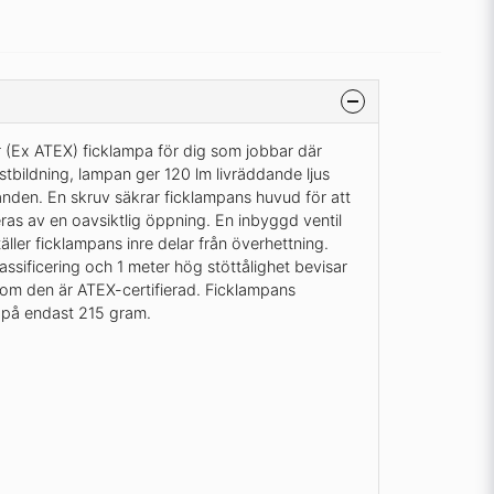
 (Ex ATEX) ficklampa för dig som jobbar där
stbildning, lampan ger 120 lm livräddande ljus
landen. En skruv säkrar ficklampans huvud för att
ras av en oavsiktlig öppning. En inbyggd ventil
ller ficklampans inre delar från överhettning.
ssificering och 1 meter hög stöttålighet bevisar
 som den är ATEX-certifierad. Ficklampans
n på endast 215 gram.