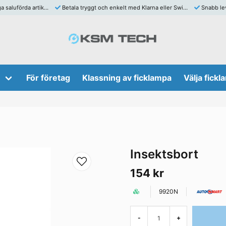
Insektsbort
aluförda artiklar
Betala tryggt och enkelt med Klarna eller Swish
Snabb lev
För företag
Klassning av ficklampa
Välja fick
Insektsbort
154 kr
9920N
-
+