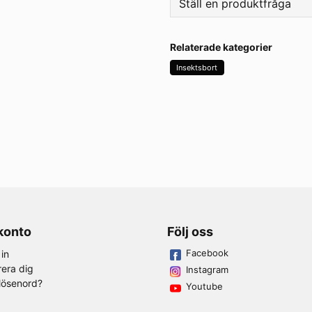
Ställ en produktfråga
question
Fråga oss något om den
Relaterade kategorier
Insektsbort
name
Namn
Ja, ni får publicera 
 konto
Följ oss
Facebook
in
rera dig
Instagram
lösenord?
Youtube