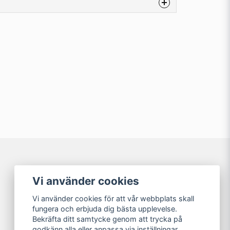
na produkten...
email
Mejladress
min fråga
Våra partners
Vi använder cookies
Vi använder cookies för att vår webbplats skall
fungera och erbjuda dig bästa upplevelse.
Bekräfta ditt samtycke genom att trycka på
Skicka fråga
godkänn alla eller anpassa via inställningar