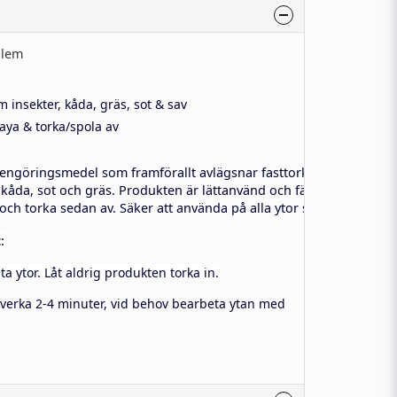
blem
 insekter, kåda, gräs, sot & sav
aya & torka/spola av
 rengöringsmedel som framförallt avlägsnar fasttorkade insekter 
, kåda, sot och gräs. Produkten är lättanvänd och färdigblandad, s
 och torka sedan av. Säker att använda på alla ytor som tål vatten.
:
a ytor. Låt aldrig produkten torka in.
 verka 2-4 minuter, vid behov bearbeta ytan med