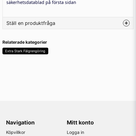
säkerhetsdatablad på första sidan
Ställ en produktfråga
question
Fråga oss något om denna produkten...
Relaterade kategorier
Extra Stark Fälgrengöring
name
Namn
email
Mejladress
Navigation
Mitt konto
Ja, ni får publicera min fråga
Köpvillkor
Logga in