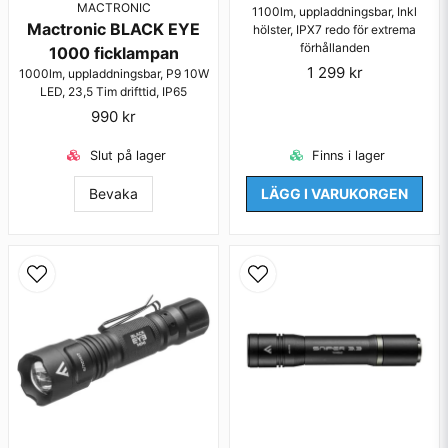
MACTRONIC
1100lm, uppladdningsbar, Inkl
Mactronic BLACK EYE
hölster, IPX7 redo för extrema
förhållanden
1000 ficklampan
1 299 kr
1000lm, uppladdningsbar, P9 10W
LED, 23,5 Tim drifttid, IP65
990 kr
Slut på lager
Finns i lager
Bevaka
LÄGG I VARUKORGEN