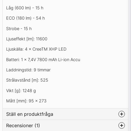
Låg (600 lm) - 15 h
ECO (180 lm) - 54 h
Strobe - 15 h
Ljuseffekt [lm]: 11600
Ljuskälla: 4 × CreeTM XHP LED
Batteri: 1 × 7,4V 7800 mAh Li-ion Accu
Laddningstid: 9 timmar
Strålavstånd [m]: 525
Vikt [g]: 1248 g
Mått [mm]: 95 × 273
Ställ en produktfråga
Recensioner (1)
question
Fråga oss något om denna produkten...