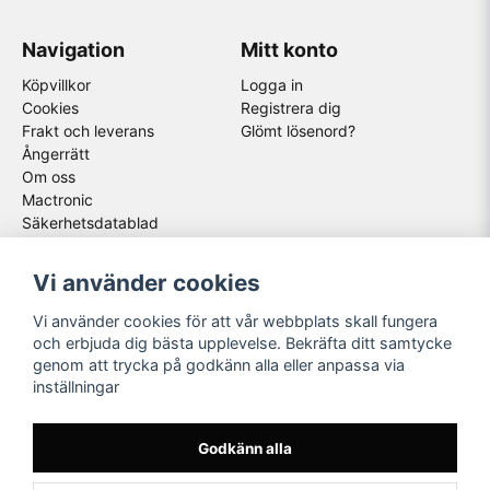
Navigation
Mitt konto
Köpvillkor
Logga in
Cookies
Registrera dig
Frakt och leverans
Glömt lösenord?
Ångerrätt
Om oss
Mactronic
Säkerhetsdatablad
Följ oss
Våra partners
Vi använder cookies
Facebook
Vi använder cookies för att vår webbplats skall fungera
Instagram
och erbjuda dig bästa upplevelse. Bekräfta ditt samtycke
Youtube
genom att trycka på godkänn alla eller anpassa via
inställningar
Godkänn alla