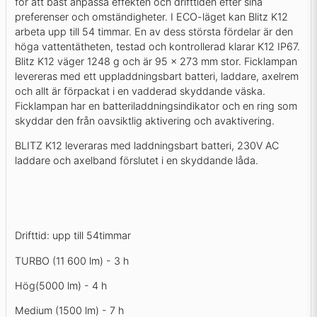
för att bäst anpassa effekten och drifttiden efter sina
preferenser och omständigheter. I ECO-läget kan Blitz K12
arbeta upp till 54 timmar. En av dess största fördelar är den
höga vattentätheten, testad och kontrollerad klarar K12 IP67.
Blitz K12 väger 1248 g och är 95 x 273 mm stor. Ficklampan
levereras med ett uppladdningsbart batteri, laddare, axelrem
och allt är förpackat i en vadderad skyddande väska.
Ficklampan har en batteriladdningsindikator och en ring som
skyddar den från oavsiktlig aktivering och avaktivering.
BLITZ K12 leveraras med laddningsbart batteri, 230V AC
laddare och axelband förslutet i en skyddande låda.
Drifttid: upp till 54timmar
TURBO (11 600 lm) - 3 h
Hög(5000 lm) - 4 h
Medium (1500 lm) - 7 h