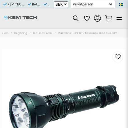
KSM TECH är ett Svenskt bolag med eget varulager av samtliga saluförda artiklar
Betala tryggt och enkelt med Klarna eller Swish
Snabb leverans 1-3 dagar
Hem
Belysning
Tactic & Patrol
Mactronic Blitz K12 ficklampa med 11600lm