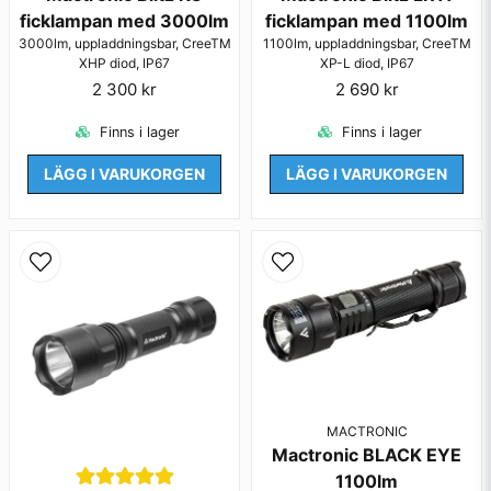
Skicka fråga
ficklampan med 3000lm
ficklampan med 1100lm
3000lm, uppladdningsbar, CreeTM
1100lm, uppladdningsbar, CreeTM
XHP diod, IP67
XP-L diod, IP67
2 300 kr
2 690 kr
Finns i lager
Finns i lager
LÄGG I VARUKORGEN
LÄGG I VARUKORGEN
MACTRONIC
Mactronic BLACK EYE
1100lm